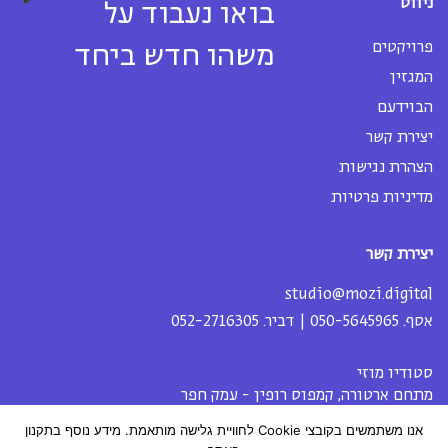
ניווט
בואו נעבוד על
פרויקטים
משהו חדש ביחד
המגזין
הבוידעם
יצירת קשר
הצהרת נגישות
מדיניות פרטיות
יצירת קשר
studio@mozi.digital
אסף.
050-5645965
| דביר.
052-2716305
סטודיו מוזי
מתחם ארטורה, קמפוס רופין - עמק חפר
אנו משתמשים בקובצי Cookie לחוויית גלישה מותאמת. מידע נוסף בתקנון