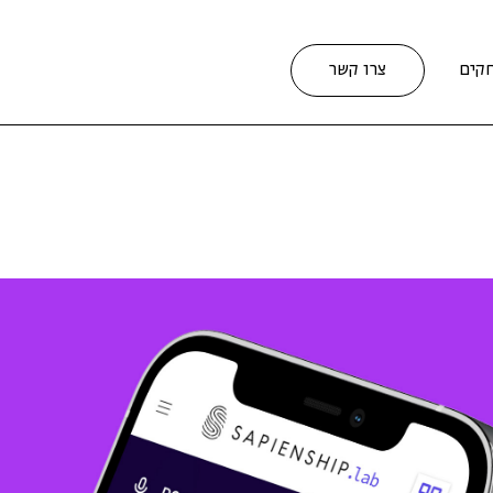
קים
צרו קשר