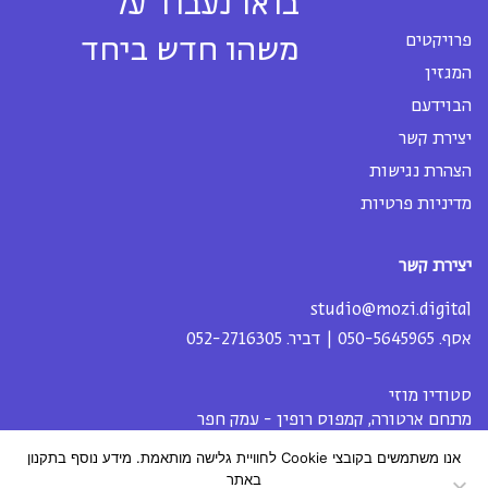
בואו נעבוד על
פרויקטים
משהו חדש ביחד
המגזין
הבוידעם
יצירת קשר
הצהרת נגישות
מדיניות פרטיות
יצירת קשר
studio@mozi.digital
אסף.
050-5645965
| דביר.
052-2716305
סטודיו מוזי
מתחם ארטורה, קמפוס רופין - עמק חפר
אנו משתמשים בקובצי Cookie לחוויית גלישה מותאמת. מידע נוסף בתקנון
באתר