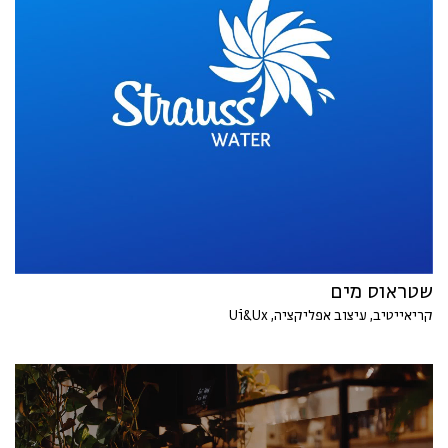
שטראוס מים
קריאייטיב, עיצוב אפליקציה, Ui&Ux