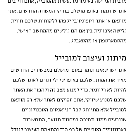
מרבית הגלישה באינטרנט נעשית מהמובייל, אתם חייבים
אתר שיתמוך באופן מושלם בחוקי המשחק החדשים. אתר
מותאם או אתר רספונסיבי יספקו ללקוחות שלכם חווית
גלישה איכותית בין אם הם גולשים מהמחשב האישי,
מהסמארטפון או מהטאבלט.
מיתוג ועיצוב למובייל
אתר ישן שאינו תומך באופן מושלם במכשירים החדשים
מאיר את המותג שלכם באופן שלילי וגורם לאתר שלכם
להיות לא רלוונטי. כדי למנוע מצב זה ולהפוך את האתר
שלכם למנוע שיווקי, אתם זקוקים לאתר שלא רק מותאם
למובייל אלא מתייחס לכל הניואנסים הטכנולוגיים
שנובעים ממנו. תמיכה במחוות תנועה, התחשבות
בארגונומיה הטבעית של כף היד והתאמת העיצוב לגודל