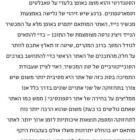
הסטנדרטי והוא מוצג באופן בלעדי על טאבלטים
וסמארטפונים. ברגע שיש זיהוי של גלישה באמצעות
מכשיר נייד, האתר המותאם יתפרס באופן מלא על המכשיר
הנייד ויציג גרסה מצומצמת של התוכן – כדי להתאים
לגודל המסך. ברוב המקרים, שיטה זו תאלץ אתכם לוותר
על חלק מהתכנים של האתר הראשי כדי להתחשב בצרכים
הסובייקטיביים של סוג המכשיר. ראוי לציין שעבודת
התמיכה בסוג כזה של אתר היא מסיבית יותר משום שיש
צורך בתחזוקה של שני אתרים שונים.בדרך כלל אנו
ממליצים על בחירה של אתר רספונסיבי ( ממש כמו האתר
שאתם גולשים בו כעת) משום שהוא הרבה יותר נוח
לתחזוקה ומספק תוצאות איכותיות לזמן ארוך יותר. לאתר
מותאם יש בהחלט יתרונות משלו אולם בעקבות היקף