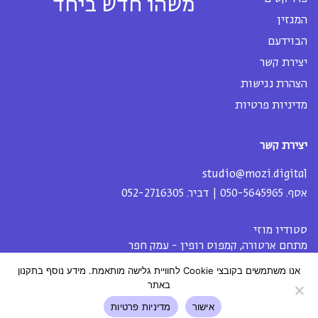
משהו חדש ביחד
המגזין
הבוידעם
יצירת קשר
הצהרת נגישות
מדיניות פרטיות
יצירת קשר
studio@mozi.digital
אסף.
050-5645965
| דביר.
052-2716305
סטודיו מוזי
מתחם ארטורה, קמפוס רופין - עמק חפר
אנו משתמשים בקובצי Cookie לחוויית גלישה מותאמת. מידע נוסף בתקנון
באתר
אישור
מדיניות פרטיות
StudioMozi ©2022
Instagram
Facebook