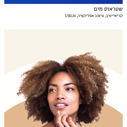
שטראוס מים
קריאייטיב, עיצוב אפליקציה, Ui&Ux