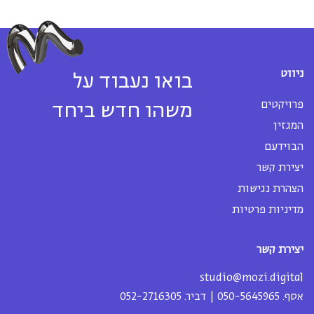
ניווט
בואו נעבוד על
פרויקטים
משהו חדש ביחד
המגזין
הבוידעם
יצירת קשר
הצהרת נגישות
מדיניות פרטיות
יצירת קשר
studio@mozi.digital
אסף.
050-5645965
| דביר.
052-2716305