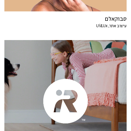
סבוקאלם
עיצוב אתר, Ui&Ux